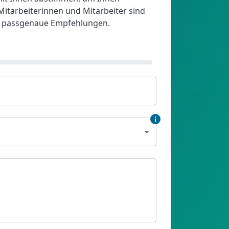
itarbeiterinnen und Mitarbeiter sind
für passgenaue Empfehlungen.
info